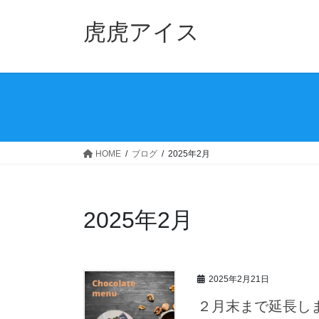
コ
ナ
ン
ビ
虎虎アイス
テ
ゲ
ン
ー
ツ
シ
へ
ョ
ス
ン
キ
に
ッ
移
HOME
ブログ
2025年2月
プ
動
2025年2月
2025年2月21日
２月末まで延長し