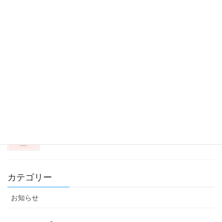
夏メニューが続々登場！
2026年5月14日
大晦日は夜更かしDAY
2025年12月29日
冬支度
2025年11月30日
カテゴリー
お知らせ