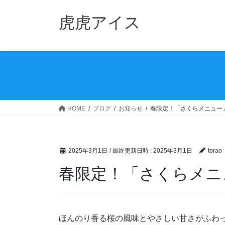
コ
ナ
ン
ビ
虎虎アイス
テ
ゲ
ン
ー
ツ
シ
へ
ョ
ス
ン
キ
に
ッ
移
HOME
ブログ
お知らせ
春限定！「さくらメニュー
プ
動
2025年3月1日
/ 最終更新日時 :
2025年3月1日
torao
春限定！「さくらメニ
ほんのり香る桜の風味とやさしい甘さがふわ