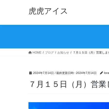
コ
ナ
ン
ビ
虎虎アイス
テ
ゲ
ン
ー
ツ
シ
へ
ョ
ス
ン
キ
に
ッ
移
HOME
ブログ
お知らせ
７月１５日（月）営業しま
プ
動
2024年7月14日
/ 最終更新日時 :
2024年7月14日
tor
７月１５日（月）営業