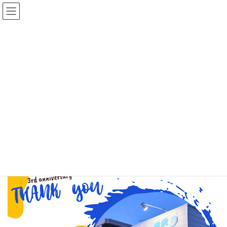
コ
ナ
虎虎アイス
ン
ビ
テ
ゲ
ン
ー
お店のご紹介
ツ
シ
へ
ョ
ス
ン
HOME
お店のご紹介
キ
に
ッ
移
プ
動
インスタグラム
https://www.instagram.com/tora.tora.ice?
igsh=MWR5aWpxbWhlbHUxNg==